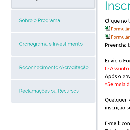
Insc
Sobre o Programa
Clique no 
Formulári
Formulári
Cronograma e Investimento
Preencha t
Envie o Fo
Reconhecimento/Acreditação
O Assunto
Após o env
*Se mais d
Reclamações ou Recursos
Qualquer 
inscrição 
E-mail: c