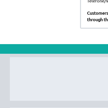
Telefone/
Customers 
through t
Cont